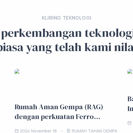
KLIRING TEKNOLOGI
i perkembangan teknologi
biasa yang telah kami nila
B
Rumah Aman Gempa (RAG)
I
dengan perkuatan Ferro
Cement Layers
2024 November 18
RUMAH TAHAN GEMPA