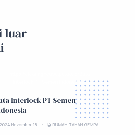
 luar
i
ata Interlock PT Semen
Rumah I
ndonesia
(RIKSA)
2024 November 18
RUMAH TAHAN GEMPA
2024 Nov