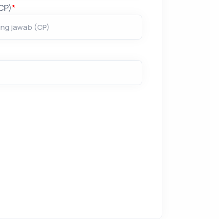
CP)
*