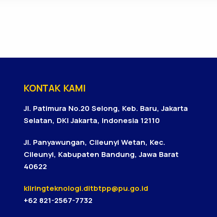
KONTAK KAMI
Jl. Patimura No.20 Selong, Keb. Baru, Jakarta
Selatan, DKI Jakarta, Indonesia 12110
Jl. Panyawungan, Cileunyi Wetan, Kec.
Cileunyi, Kabupaten Bandung, Jawa Barat
40622
kliringteknologi.ditbtpp@pu.go.id
+62 821-2567-7732